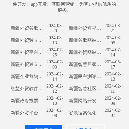
件开发、app开发、互联网营销，为客户提供优质的
服务。
2024-08-
2024-08-
新疆外贸谷歌SEO优化：助力公司走向国际市场
新疆外贸短视频TikTok矩阵推广：如何利用TikTok扩大新疆外贸业务
29
21
2024-08-
2024-08-
新疆外贸独立站开发：助力公司快速拓展国际市场
新疆谷歌网站开发：专业百科解答，立足本地服务
13
05
2024-07-
2024-07-
新疆外贸平台推广：打造地区经济发展新引擎
新疆外贸网站推广：如何提高网站流量和促进外贸业务增长
25
14
2024-07-
2024-05-
新疆外贸独立站开发：如何选择合适的开发公司？
新疆智慧居家养老：关爱老年人，守护家庭
03
17
2024-02-
2024-02-
新疆企业营销推广平台开发:创造高效数字营销新时代
新疆民主测评选举投票系统开发:助力基层民主发展
14
13
2024-02-
2024-02-
智慧外贸软件开发：助力新疆企业拓展国际市场
新疆智慧社区开发：打造智能生活新体验
12
11
2024-02-
2024-02-
新疆政府投票评选软件开发
新疆网站开发:如何让网站更符合当地文化特色?
10
09
2024-02-
2024-02-
新疆外贸平台获客：探索与实践
谷歌搜索优化：新疆关键词优化指南
08
07