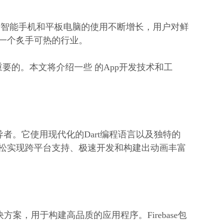
于智能手机和平板电脑的使用不断增长，用户对鲜
为一个炙手可热的行业。
要的。本文将介绍一些 的App开发技术和工
的领导者。它使用现代化的Dart编程语言以及独特的
以轻松实现跨平台支持、极速开发和构建出动画丰富
方案，用于构建高品质的应用程序。Firebase包