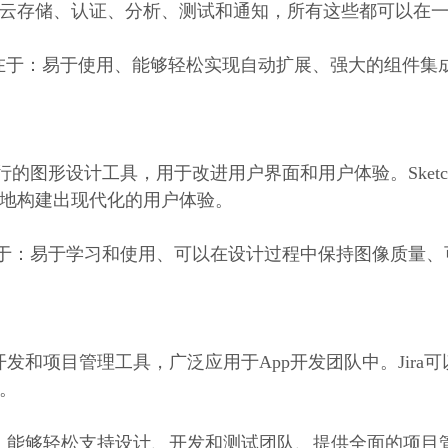
云存储、认证、分析、测试和通知，所有这些都可以在
的优点在于：易于使用、能够轻松实现自动扩展、强大的组件集成、
一种流行的图形设计工具，用于改进用户界面和用户体验。Sk
地构建出现代化的用户体验。
优点在于：易于学习和使用、可以在设计过程中保持图像质量
敏捷开发和项目管理工具，广泛应用于App开发团队中。Ji
。
在于：能够轻松支持设计、开发和测试团队、提供全面的项