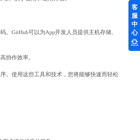
客
服
中
。GitHub可以为App开发人员提供主机存储、
心
提高协作效率。
程序。使用这些工具和技术，您将能够快速而轻松