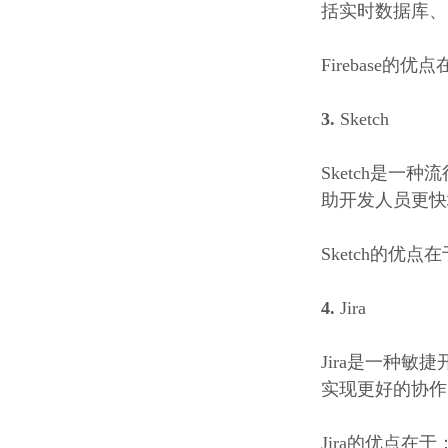
括实时数据库、
Firebase
3.
Sketch
Sketch是
助开发人员更快
Sketch的
4.
Jira
Jira是一种
实现更好的协作
Jira的优点