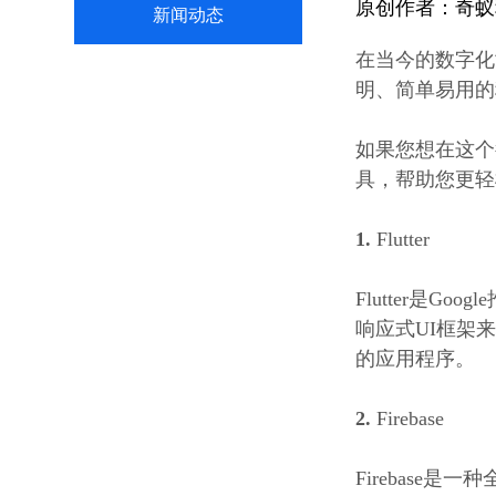
原创作者：
奇蚁
新闻动态
在当今的数字化
明、简单易用的
如果您想在这个
具，帮助您更轻
1.
Flutter
Flutter是
响应式UI框架
的应用程序。
2.
Firebase
Firebase