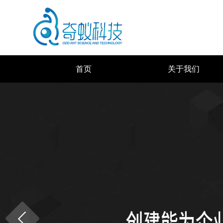
首页
关于我们