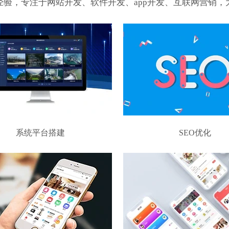
经验，专注于网站开发、软件开发、app开发、互联网营销，
系统平台搭建
SEO优化