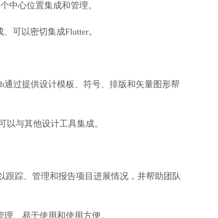
一个中心位置集成和管理。
可以密切集成Flutter。
etch通过提供设计模板、符号、排版和矢量图形帮
、可以与其他设计工具集成。
ra可以跟踪、管理和报告项目进展情况，并帮助团队
目管理、易于使用和使用方便。