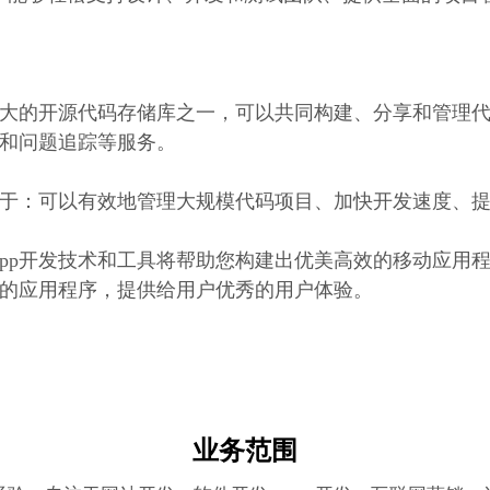
球更大的开源代码存储库之一，可以共同构建、分享和管理代码
和问题追踪等服务。
优点在于：可以有效地管理大规模代码项目、加快开发速度、
App开发技术和工具将帮助您构建出优美高效的移动应用
的应用程序，提供给用户优秀的用户体验。
业务范围