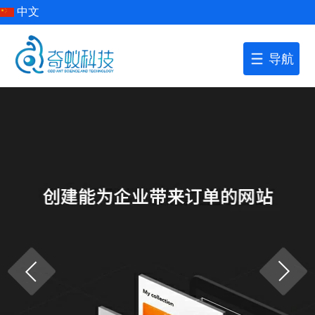
中文
导航