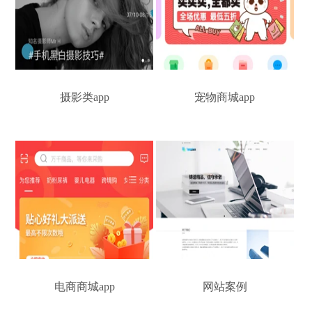
摄影类app
宠物商城app
电商商城app
网站案例