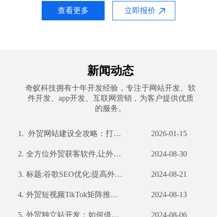
查看更多
立即报价
新闻动态
奇蚁科技拥有十年开发经验，专注于网站开发、软
件开发、app开发、互联网营销，为客户提供优质
的服务。
1.
外贸网站建设全攻略：打造国际化平台，赢在起点
2026-01-15
2.
全方位外贸获客软件,让外贸业务更轻松
2024-08-30
3.
标题:谷歌SEO优化:提高外贸企业全球曝光率
2024-08-21
4.
外贸短视频TikTok矩阵推广：如何利用TikTok扩大国际市场
2024-08-13
5.
外贸独立站开发：如何借助公司优势打造高效营销渠道
2024-08-06